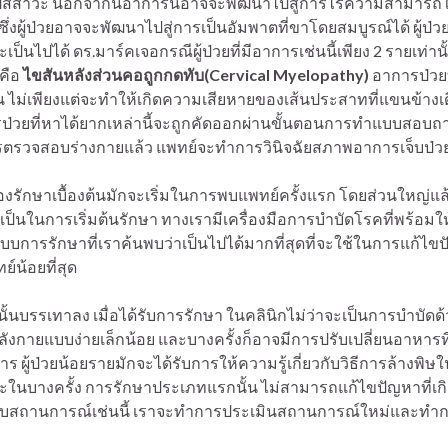
ัสสาวะ นอกจากนี้อาการนี้อาจจะพัฒนาไปสู่การไร้ความสามารถใ
 ซึ่งผู้ป่วยอาจจะพัฒนาไปสู่การเป็นอัมพาตที่ขาโดยสมบูรณ์ได้ ผู้ป่
จะเป็นไปได้ ดร.มาร์คเจอกรณีผู้ป่วยที่มีอาการเช่นนี้เพียง 2 รายเท
 คือ
ไขสันหลังส่วนคอถูกกดทับ
(
Cervical Myelopathy)
อาการป่วยท
ั้น ไม่เพียงแต่จะทำให้เกิดความเสียหายของเส้นประสาทที่แขนข้างเด
ารป่วยที่หาได้ยากเหล่านี้จะถูกคัดออกผ่านขั้นตอนการทำแบบสอบ
รวจสอบร่างกายแล้ว แพทย์จะทำการวินิจฉัยสภาพอาการเจ็บป่วยเบ
งรักษาเบื้องต้นมักจะเริ่มในการพบแพทย์ครั้งแรก โดยส่วนใหญ่แล้ว
ป็นในการเริ่มต้นรักษา ทางเรามีเครื่องมือการบำบัดโรคที่พร้อมให้
ูปแบบการรักษาที่เราค้นพบว่าเป็นไปได้มากที่สุดที่จะใช้ในการแก้ไ
์น้อยที่สุด
นบรรเทาลง เมื่อได้รับการรักษา ในคลินิกไม่ว่าจะเป็นการบำบัดด้
ำลังกายแบบง่ายเล็กน้อย และบางครั้งก็อาจมีการปรับเปลี่ยนอาหา
ผู้ป่วยน้อยรายมักจะได้รับการให้ความรู้เกี่ยวกับวิธีการล้างพิษ
ในบางครั้ง การรักษาประเภทแรกนั้น ไม่สามารถแก้ไขปัญหาที่เกิดขึ้
อกับสถานการณ์เช่นนี้ เราจะทำการประเมินสถานการณ์ใหม่และทำกา