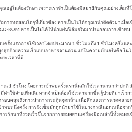
่อคุณอยู่ในห้องรักษา เพราะเราจำเป็นต้องมีสมาธิกับคุณอย่างเต็มท
รือการทดสอบใดๆที่เกี่ยวข้อง หากเป็นไปได้กรุณานำติดตัวมาเมื่อเ
 CD-ROM หากเป็นไปได้ให้นำแผ่นฟิล์มจริงมาประกอบการเข้าพบ
าพบครั้งแรกอาจใช้เวลาโดยประมาณ 1 ชั่วโมง ถึง 1 ชั่วโมงครึ่ง แล
าพสูงสุดด้วยความเร็วแบบอาหารจานด่วน แต่ในความเป็นจริงคือ ใน
ยะเวลาที่มี
าณ 1 ชั่วโมง โดยการเข้าพบครั้งแรกนั้นมักใช้เวลานานกว่าปกติ ส
ีค่าใช้จ่ายเพิ่มเติมหากจำเป็นต้องใช้เวลามากขึ้น ผู้ป่วยที่มาเร
มักจะครอบคลุมถึงการนำการกระตุ้นจุดกล้ามเนื้อลึกและการนวดคลายก
าพบหนึ่งครั้ง การฝังเข็มมักถูกนำมาใช้ในบางกรณีนอกเหนือจากว
ลการรักษาที่รวดเร็วขึ้นจากการผสมผสานเครื่องมือเหล่านี้ทั้งหม