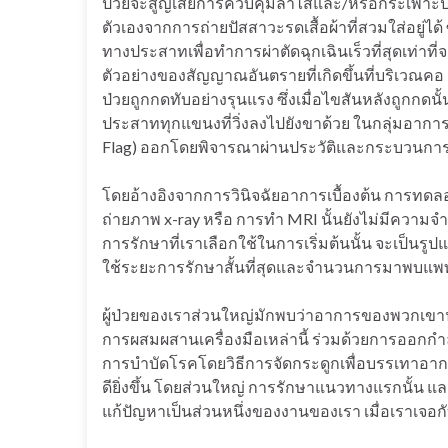
ป่วยจะสูญเสียการควบคุมลำไส้และ/หรือกระเพาะป
ตัวเองจากการถ่ายปัสสาวะรดเสื้อผ้าที่สวมใส่อยู่ได้
ทางประสาทเพื่อทำการผ่าตัดฉุกเฉินเร็วที่สุดเท่าที่
ตัวอย่างของสัญญาณอันตรายที่เกิดขึ้นที่บริเวณคอ
ป่วยถูกกดทับอย่างรุนแรง ซึ่งเมื่อไขสันหลังถูกกดน
ประสาททุกแขนงที่วิ่งลงไปยังขาด้วย ในกลุ่มอาก
Flag) ออกโดยพิจารณาผ่านประวัติและกระบวนการต
โดยอ้างอิงจากการวินิจฉัยอาการเบื้องต้น การทดลอ
ถ่ายภาพ x-ray หรือ การทำ MRI นั้นยังไม่มีความจำเ
การรักษาที่เราเลือกใช้ในการเริ่มต้นนั้น จะเป็นร
ใช้ระยะการรักษาสั้นที่สุดและจำนวนการมาพบแพทย
ผู้ป่วยของเราส่วนใหญ่มักพบว่าอาการของพวกเขานั้
การผสมผสานเครื่องมือเหล่านี้ ร่วมด้วยการออกก
การบำบัดโรคโดยวิธีการจัดกระดูกเพื่อบรรเทาอาการ 
ดียิ่งขึ้น โดยส่วนใหญ่ การรักษาแนวทางแรกนั้น และ
แก้ปัญหาเป็นส่วนหนึ่งของงานของเรา เมื่อเราเจ