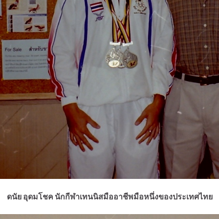
ดนัย อุดมโชค นักกีฬาเทนนิสมืออาชีพมือหนึ่งของประเทศไทย