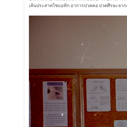
เส้นประสาทไซแอทิก อาการปวดคอ ปวดศีรษะจากค