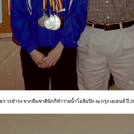
ธร วรธำรง จากทีมชาตินักกีฬาว่ายน้ำโอลิมปิก ณ กรุง เอเธนส์ ปี 2